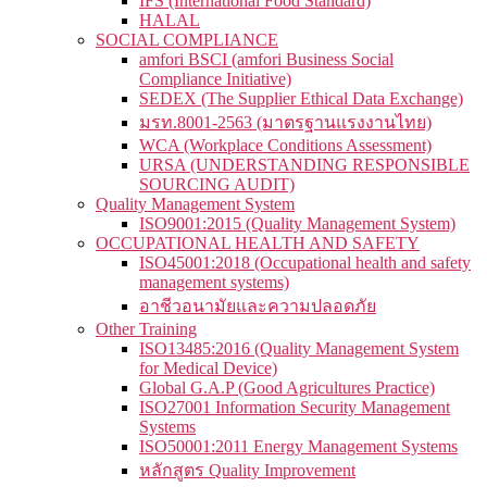
IFS (International Food Standard)
HALAL
SOCIAL COMPLIANCE
amfori BSCI (amfori Business Social
Compliance Initiative)
SEDEX (The Supplier Ethical Data Exchange)
มรท.8001-2563 (มาตรฐานแรงงานไทย)
WCA (Workplace Conditions Assessment)
URSA (UNDERSTANDING RESPONSIBLE
SOURCING AUDIT)
Quality Management System
ISO9001:2015 (Quality Management System)
OCCUPATIONAL HEALTH AND SAFETY
ISO45001:2018 (Occupational health and safety
management systems)
อาชีวอนามัยและความปลอดภัย
Other Training
ISO13485:2016 (Quality Management System
for Medical Device)
Global G.A.P (Good Agricultures Practice)
ISO27001 Information Security Management
Systems
ISO50001:2011 Energy Management Systems
หลักสูตร Quality Improvement